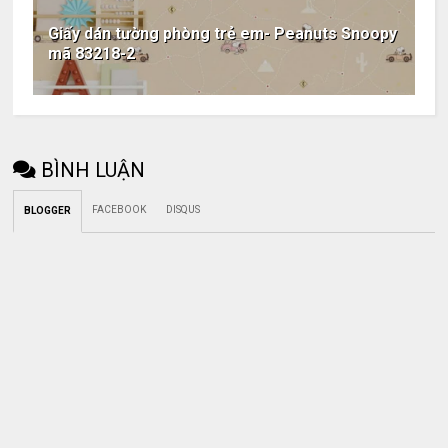
Giấy dán tường phòng trẻ em- Peanuts Snoopy
mã 83218-2
BÌNH LUẬN
FACEBOOK
DISQUS
BLOGGER