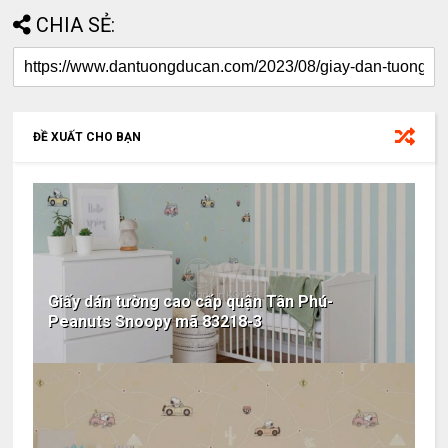
CHIA SẺ:
ĐỀ XUẤT CHO BẠN
Giấy dán tường cao cấp quận Tân Phú-
Peanuts Snoopy mã 83218-3