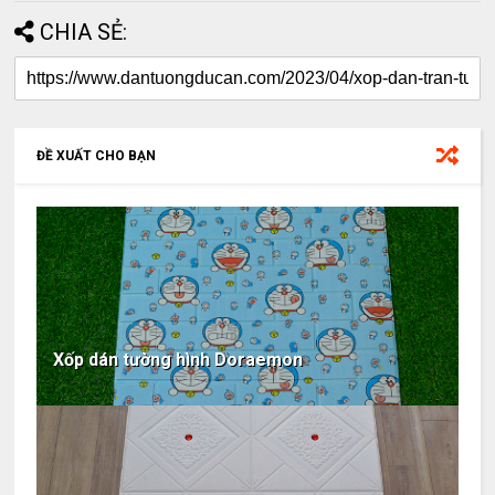
CHIA SẺ:
ĐỀ XUẤT CHO BẠN
Xốp dán tường hình Doraemon