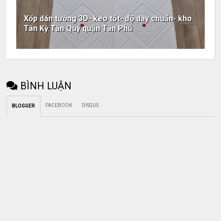
Xốp dán tường 3D- keo tốt- độ dày chuẩn- kho
Tân Kỳ Tân Quý quận Tân Phú
BÌNH LUẬN
FACEBOOK
DISQUS
BLOGGER