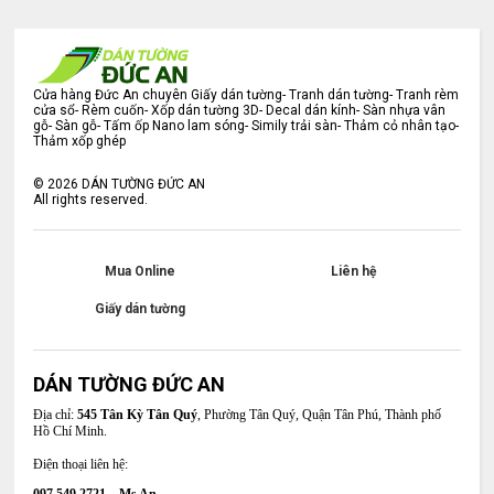
Cửa hàng Đức An chuyên Giấy dán tường- Tranh dán tường- Tranh rèm
cửa sổ- Rèm cuốn- Xốp dán tường 3D- Decal dán kính- Sàn nhựa vân
gỗ- Sàn gỗ- Tấm ốp Nano lam sóng- Simily trải sàn- Thảm cỏ nhân tạo-
Thảm xốp ghép
©
2026
DÁN TƯỜNG ĐỨC AN
All rights reserved.
Mua Online
Liên hệ
Giấy dán tường
DÁN TƯỜNG ĐỨC AN
Địa chỉ:
545 Tân Kỳ Tân Quý
, Phường Tân Quý, Quận Tân Phú, Thành phố
Hồ Chí Minh.
Điện thoại liên hệ: