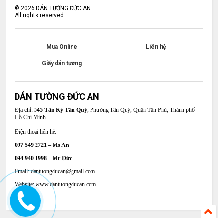
©
2026
DÁN TƯỜNG ĐỨC AN
All rights reserved.
Mua Online
Liên hệ
Giấy dán tường
DÁN TƯỜNG ĐỨC AN
Địa chỉ:
545 Tân Kỳ Tân Quý
, Phường Tân Quý, Quận Tân Phú, Thành phố
Hồ Chí Minh.
Điện thoại liên hệ:
097 549 2721 – Ms An
094 940 1998 – Mr Đức
Email: dantuongducan@gmail.com
Website: www.dantuongducan.com