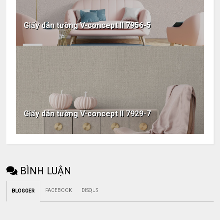
Giấy dán tường V-concept II 7956-5
Giấy dán tường V-concept II 7929-7
BÌNH LUẬN
FACEBOOK
DISQUS
BLOGGER