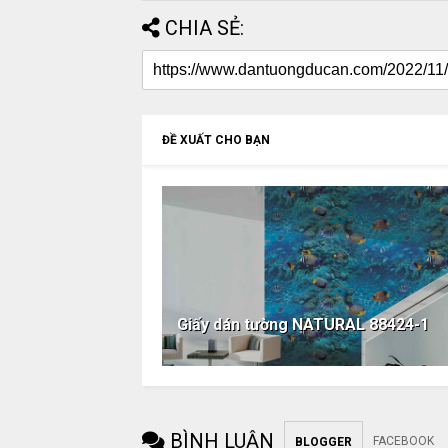
CHIA SẺ:
ĐỀ XUẤT CHO BẠN
Giấy dán tường NATURAL 88424-1
BÌNH LUẬN
FACEBOOK
BLOGGER