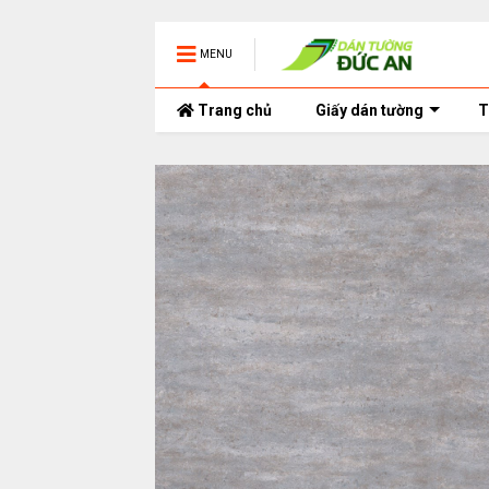
MENU
Trang chủ
Giấy dán tường
T